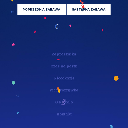
POPRZEDNIA ZABAWA
NASTĘPNA ZABAWA
Zapraszajka
Czas na party
Piccokazje
Piccorozrywka
O Piccolo
Kontakt