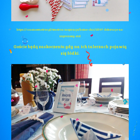
https://czasnawnetrze.pl/wnetrza-inspiracje/home-chic/15397-dekoracje-na-
imprezowy-stol
Goście będą zaskoczeniu gdy na ich talerzach pojawią
się łódki.