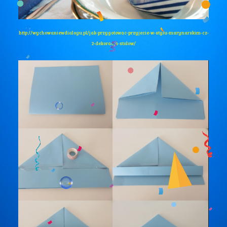
http://wychowaniewdialogu.pl/jak-przygotowac-przyjecie-w-stylu-marynarskim-cz-
2-dekoracja-stolow/