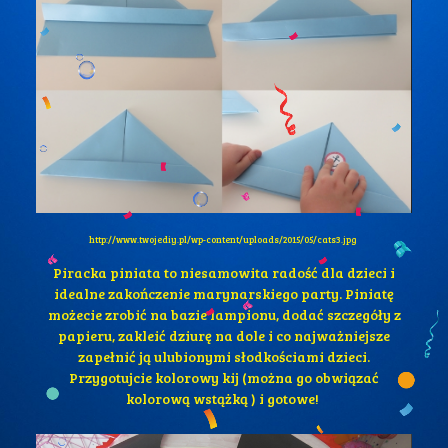
http://www.twojediy.pl/wp-content/uploads/2015/05/cats3.jpg
Piracka piniata to niesamowita radość dla dzieci i
idealne zakończenie marynarskiego party. Piniatę
możecie zrobić na bazie lampionu, dodać szczegóły z
papieru, zakleić dziurę na dole i co najważniejsze
zapełnić ją ulubionymi słodkościami dzieci.
Przygotujcie kolorowy kij (można go obwiązać
kolorową wstążką ) i gotowe!